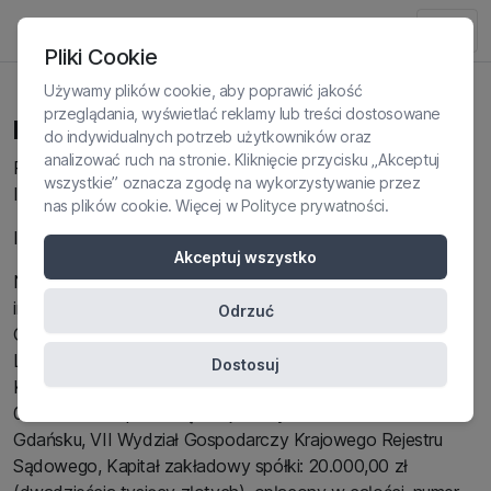
Pliki Cookie
Używamy plików cookie, aby poprawić jakość
przeglądania, wyświetlać reklamy lub treści dostosowane
Regulamin
do indywidualnych potrzeb użytkowników oraz
analizować ruch na stronie. Kliknięcie przycisku „Akceptuj
REGULAMIN KORZYSTANIA ZE SKLEPU
wszystkie” oznacza zgodę na wykorzystywanie przez
INTERNETOWEGO INSTYTUTU PSYCHOLOGII ONLINE
nas plików cookie. Więcej w
Polityce prywatności
.
INFORMACJE OGÓLNE, DEFINICJE
Akceptuj wszystko
Niniejszy Regulamin określa zasady korzystania ze sklepu
internetowego prowadzonego przez Instytut Psychologii
Odrzuć
Online Sp. z o.o., z siedzibą w Gdańsku 80-386, przy ul.
Lęborska 3B, zarejestrowana w rejestrze przedsiębiorców
Dostosuj
Krajowego Rejestru Sądowego pod numerem KRS:
0000893464 przez Sąd Rejonowy Gdańsk-Północ w
Gdańsku, VII Wydział Gospodarczy Krajowego Rejestru
Sądowego, Kapitał zakładowy spółki: 20.000,00 zł