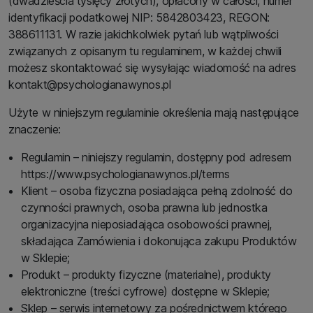
(dwadzieścia tysięcy złotych), opłacony w całości, numer
identyfikacji podatkowej NIP: 5842803423, REGON:
388611131. W razie jakichkolwiek pytań lub wątpliwości
związanych z opisanym tu regulaminem, w każdej chwili
możesz skontaktować się wysyłając wiadomość na adres
kontakt@psychologianawynos.pl
Użyte w niniejszym regulaminie określenia mają następujące
znaczenie:
Regulamin – niniejszy regulamin, dostępny pod adresem
https://www.psychologianawynos.pl/terms
Klient – osoba fizyczna posiadająca pełną zdolność do
czynności prawnych, osoba prawna lub jednostka
organizacyjna nieposiadająca osobowości prawnej,
składająca Zamówienia i dokonująca zakupu Produktów
w Sklepie;
Produkt – produkty fizyczne (materialne), produkty
elektroniczne (treści cyfrowe) dostępne w Sklepie;
Sklep – serwis internetowy za pośrednictwem którego