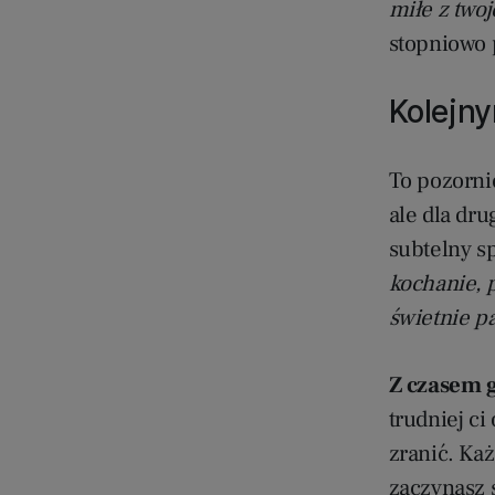
miłe z twoj
stopniowo 
Kolejny
To pozorni
ale dla dru
subtelny s
kochanie, 
świetnie pa
Z czasem g
trudniej ci
zranić. Ka
zaczynasz 