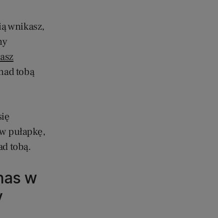
ią wnikasz,
ny
asz
 nad tobą
się
 w pułapkę,
ad tobą.
nas w
y