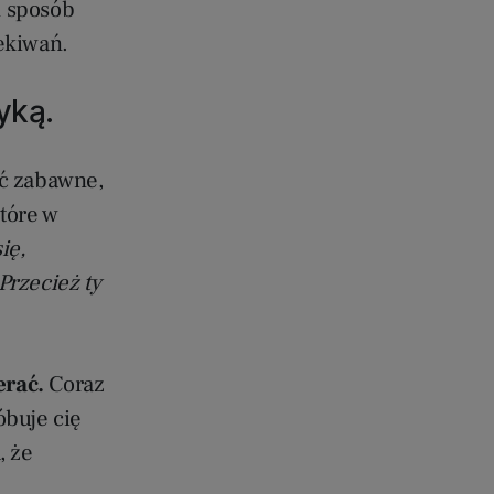
 sposób
ekiwań.
yką.
yć zabawne,
które w
ię,
Przecież ty
erać.
Coraz
óbuje cię
, że