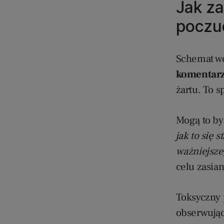
Jak za
poczu
Schemat wc
komentar
żartu. To s
Mogą to by
jak to się 
ważniejsze
celu zasia
Toksyczny p
obserwując