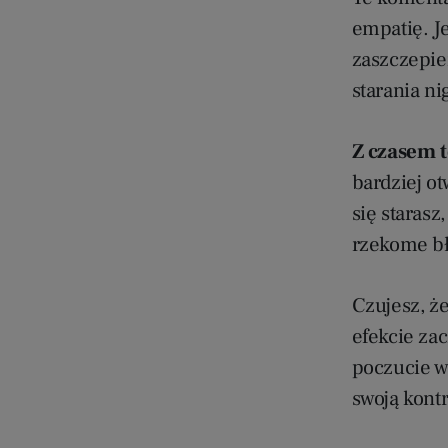
empatię. J
zaszczepien
starania ni
Z czasem t
bardziej ot
się starasz
rzekome bł
Czujesz, ż
efekcie zac
poczucie w
swoją kontr