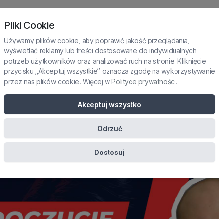
NLINE
KURSY ONLINE
E-BOOKI
BLOG
Pliki Cookie
Używamy plików cookie, aby poprawić jakość przeglądania,
wyświetlać reklamy lub treści dostosowane do indywidualnych
rawda o poczuciu winy
potrzeb użytkowników oraz analizować ruch na stronie. Kliknięcie
przycisku „Akceptuj wszystkie” oznacza zgodę na wykorzystywanie
ksycznych relacjach: 
przez nas plików cookie. Więcej w
Polityce prywatności
.
ozpoznać i przerwać t
Akceptuj wszystko
schemat?
Odrzuć
Dostosuj