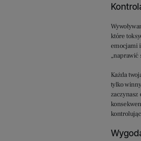
Kontrol
Wywoływani
które toksy
emocjami i 
„naprawić 
Każda twoj
tylko winny
zaczynasz 
konsekwent
kontrolując
Wygod