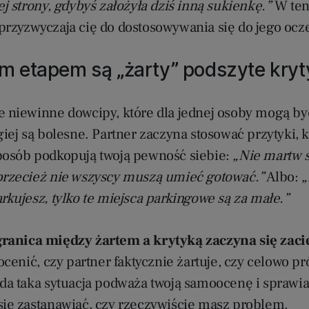
ej strony, gdybyś założyła dziś inną sukienkę.”
W ten
przyzwyczaja cię do dostosowywania się do jego ocz
m etapem są „żarty” podszyte kryt
e niewinne dowcipy, które dla jednej osoby mogą b
giej są bolesne. Partner zaczyna stosować przytyki, 
posób podkopują twoją pewność siebie:
„Nie martw s
przecież nie wszyscy muszą umieć gotować.”
Albo:
„
rkujesz, tylko te miejsca parkingowe są za małe.”
ranica między żartem a krytyką zaczyna się zaci
 ocenić, czy partner faktycznie żartuje, czy celowo pr
żda taka sytuacja podważa twoją samoocenę i sprawia
się zastanawiać, czy rzeczywiście masz problem.