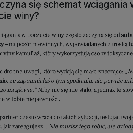
czyna się schemat wciągania 
cie winy?
iągania w poczucie winy często zaczyna się od
sub
zy
– na pozór niewinnych, wypowiadanych z troską l
prytny kamuflaż, który wykorzystują osoby toksyczne
ć drobne uwagi, które wydają się mało znaczące:
„Ni
stało, że zapomniałaś o tym spotkaniu, ale pewnie mi
go na głowie.”
Niby nic się nie stało, a jednak te sł
nie w tobie niepewności.
artner często wraca do takich sytuacji, testując twoj
, jak zareagujesz:
„Nie musisz tego robić, ale było