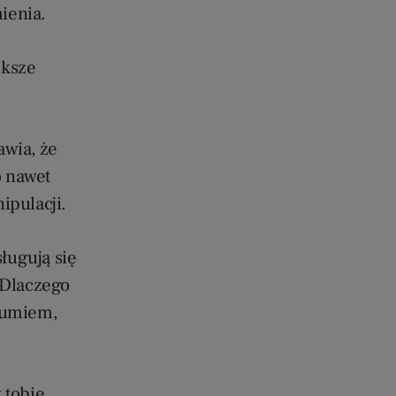
mienia.
ększe
awia, że
o nawet
ipulacji.
sługują się
„Dlaczego
zumiem,
 tobie