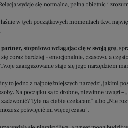
Relacja wydaje się normalna, pełna obietnic i zrozu
właśnie w tych początkowych momentach tkwi najwi
.
partner, stopniowo wciągając cię w swoją grę
, spr
się coraz bardziej – emocjonalnie, czasowo, a częst
 Twoje zaangażowanie staje się jego narzędziem man
iny
to jedno z najpotężniejszych narzędzi, jakimi po
osoby. Na początku są to drobne, niewinne uwagi – 
 zadzwonić? Tyle na ciebie czekałem” albo „Nie ro
możesz poświęcić mi więcej czasu”.
rze wydają się nieszkodliwe, a nawet mogą budzić w