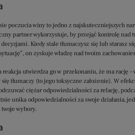
a
e poczucia winy to jedno z najskuteczniejszych nar
czny partner wykorzystuje, by przejąć kontrolę nad 
decyzjami. Kiedy stale tłumaczysz się lub starasz si
sytuację”, on zyskuje władzę nad twoim zachowanie
a reakcja utwierdza go w przekonaniu, że ma rację –
 się tłumaczy (to jego toksyczne założenie). W efekci
odczuwać ciężar odpowiedzialności za relację, podc
nie unika odpowiedzialności za swoje działania, je
 twoje wybory.
a