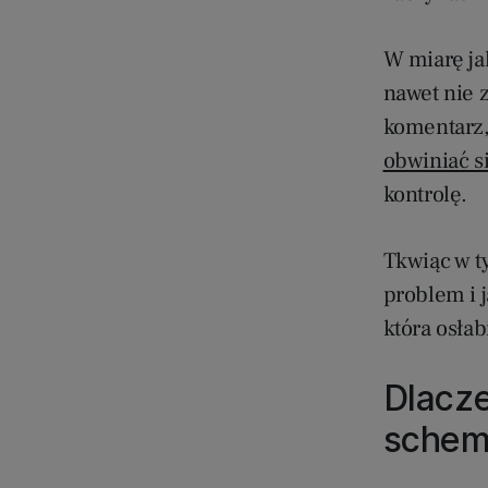
W miarę jak
nawet nie z
komentarz,
obwiniać si
kontrolę.
Tkwiąc w t
problem i 
która osłab
Dlacze
schem