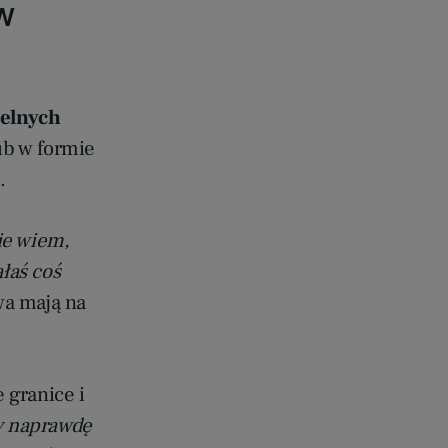
w
telnych
ub w formie
.
e wiem,
ałaś coś
owa mają na
e granice i
by naprawdę