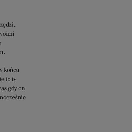
zędzi,
twoimi
ę
m.
 w końcu
e to ty
zas gdy on
dnocześnie