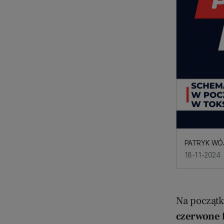
PATRYK WÓ
18-11-2024
Na początk
czerwone f