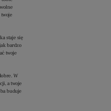
owolne
 twoje
ka staje się
 jak bardzo
ać twoje
 dobre. W
ji, a twoje
oba buduje